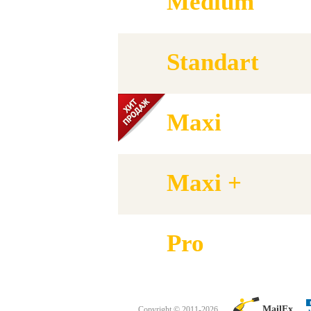
Medium
Standart
Maxi
Maxi +
Pro
MailEx
Copyright © 2011-2026